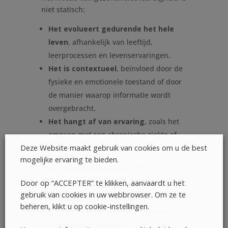
niet statisch:
Het evolueert gedurende het hele
leven
, afhankelijk van leeftijd,
leerprocessen en levenservaringen.
Het is contextueel
, beïnvloed door de
fysieke en emotionele toestand of door
de manier waarop informatie wordt
overgebracht.
Het hangt af van ervaring
, zoals het
omgaan met een chronische ziekte of
Deze Website maakt gebruik van cookies om u de best
een specifieke gezondheidssituatie.
mogelijke ervaring te bieden.
Digitale gezondheidsvaardigheid is
gebaseerd op drie pijlers:
Door op “ACCEPTER” te klikken, aanvaardt u het
gebruik van cookies in uw webbrowser. Om ze te
Gezondheidsvaardigheden
beheren, klikt u op cookie-instellingen.
Informatieverwerkingsvaardigheden
Digitale vaardigheden