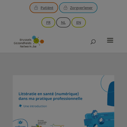
Patiënt
Zorgverlener
FR
NL
EN