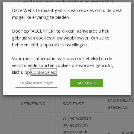
goede werking van de website en statistieken
opstellen;
Deze Website maakt gebruik van cookies om u de best
mogelijke ervaring te bieden.
Opleiding: toegang geven tot de door Abrumet
aangeboden content en opleidingstools;
Door op “ACCEPTER” te klikken, aanvaardt u het
Communicatie (verzending van de nieuwsbrief):
gebruik van cookies in uw webbrowser. Om ze te
de gezondheidszorgbeoefenaars en, zo nodig,
beheren, klikt u op cookie-instellingen.
de patiënten op de hoogte brengen van de
Voor meer informatie over ons cookiebeleid en de
activiteiten van Abrumet.
verschillende soorten cookies die worden gebruikt,
De onderstaande tabellen bevatten de door Abrumet
klikt u op
Cookiebeleid
.
uitgevoerde verwerking, de respectieve doeleinden
ervan, de betrokken categorieën van gegevens
Cookie instellingen
ACCEPTER
evenals de bijbehorende rechtmatigheidsbasis.
CATEGORIEËN
VERWERKING
DOELEINDE
GEGEVENS
Wij verwerken
uw gegevens
om de goede
– IP-adr