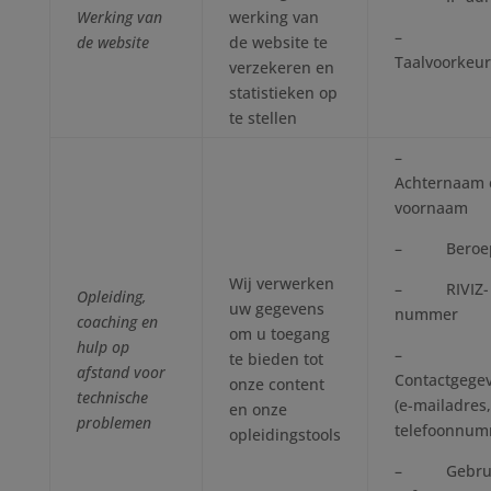
Werking van
werking van
–
de website
de website te
Taalvoorkeu
verzekeren en
statistieken op
te stellen
–
Achternaam 
voornaam
– Beroe
Wij verwerken
– RIVIZ-
Opleiding,
uw gegevens
nummer
coaching en
om u toegang
hulp op
–
te bieden tot
afstand voor
Contactgege
onze content
technische
(e-mailadres,
en onze
problemen
telefoonnum
opleidingstools
– Gebrui