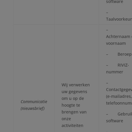
software
–
Taalvoorkeu
–
Achternaam 
voornaam
– Beroep
– RIVIZ-
nummer
–
Wij verwerken
Contactgege
uw gegevens
(e-mailadres,
om u op de
Communicatie
telefoonnum
hoogte te
(nieuwsbrief)
brengen van
– Gebruik
onze
software
activiteiten
–