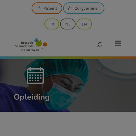
Patiënt
Zorgverlener
FR
NL
EN
Opleiding