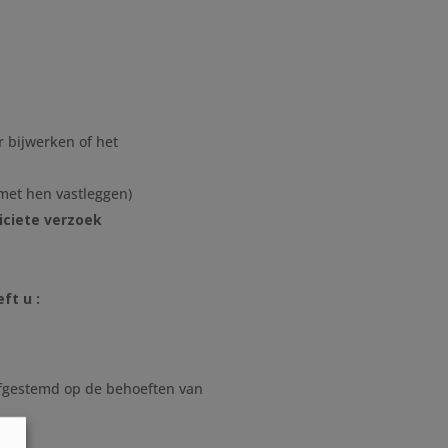
r bijwerken of het
met hen vastleggen)
iciete verzoek
ft u :
 afgestemd op de behoeften van