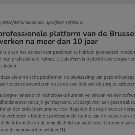
jnsprofessionals zonder specifieke software.
rofessionele platform van de Brusse
erken na meer dan 10 jaar
versie van het portaal voor patiënten te hebben gelanceerd, mode
un professionele ruimte. Dit platform is bedoeld voor zorgverlen
chikken.
en deze elektronische platformen de uitwisseling van gezondheidsge
verleners te bevorderen en zo de kwaliteit van de zorg te verbeter
alle zorgverleners zich rechtstreeks kunnen verbinden via een soft
dheidsnetwerken zijn geïntegreerd. Dit zorgt voor een gecentralis
innen één enkel instrument. Voor degenen die nog niet over dergel
t verbeterd – biedt de professionele ruimte van de netwerken een
ntiële informatie en de mogelijkheid om actief deel te nemen aan d
j aan de voorwaarden voldoen
[1]
.