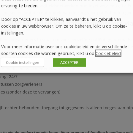
ervaring te bieden.
sterken de twee gezondheidsnetwerken hun inzet voor een efficië
sche sector, wat de continuïteit van de zorg voor patiënten ten go
Door op “ACCEPTER” te klikken, aanvaardt u het gebruik van
t digitaal delen van patiëntendossiers vi
cookies in uw webbrowser. Om ze te beheren, klikt u op cookie-
rken
instellingen.
en zorgverleners in staat om voor eenzelfde patiënt geautomatis
Voor meer informatie over ons cookiebeleid en de verschillende
wisselen (SumEHR-gezondheidsrapport, testresultaten, medische v
soorten cookies die worden gebruikt, klikt u op
Cookiebeleid
.
verlening door:
Cookie instellingen
ACCEPTER
 de medische geschiedenis van de patiënt
ang, 24/7
tussen zorgverleners
es (zonder deze te vervangen)
jft echter behouden: toegang tot gegevens is alleen toegestaan bi
og in via de onderstaande knop. Voor vragen of feedback nodigen wij