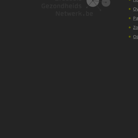
Ov
Pa
Zo
Op