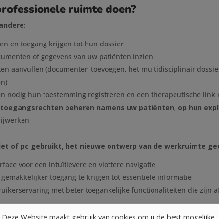
professionele ruimte doen?
 andere:
en en toegang krijgen tot hun dossier
umenten of gegevens van uw patiënten inzien
ten aanvullen (documenten toevoegen, het multidisciplinair dossie
en)
en nodig hun toestemming registreren en een therapeutische link 
n toegangsrechten beheren namens uw patiënten, op hun expl
bijwerken
et of pc gebruikt, het nieuwe ontwerp van de werkruimte gee
ace voor een intuïtievere en vlottere navigatie
emakkelijker toegang te krijgen tot essentiële informatie
uikerservaring met beter toegankelijke functionaliteiten die zijn
Deze Website maakt gebruik van cookies om u de best mogelijke