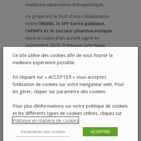
meilleure observance thérapeutique.
Ce projet est le fruit d’une collaboration
entre
l’INAMI, le SPF Santé publique,
l’AFMPS et le secteur pharmaceutique
,
dans le cadre d’un accord signé en
septembre 2023. Il marque une étape
importante dans la digitalisation des soins
Ce site utilise des cookies afin de vous fournir la
de santé en Belgique.
meilleure expérience possible.
En cliquant sur « ACCEPTER » vous acceptez
l’utilisation de cookies sur votre navigateur web. Pour
Lire le communiqué de presse
les gérer, cliquer sur paramètre des cookies.
Pour plus d’informations sur notre politique de cookies
et les différents types de cookies utilisés, cliquez sur
Politique en matière de cookies
.
Paramètres des cookies
ACCEPTER