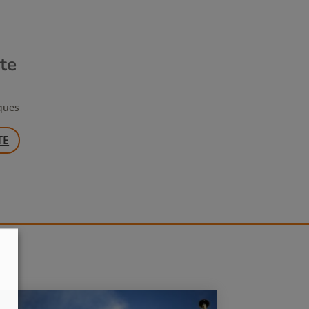
te
ques
TE