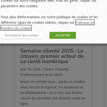
cookies sur votre navigateur web. Pour les gérer, cliquer sur
paramètre des cookies.
Pour plus d’informations sur notre politique de cookies et les
différents types de cookies utilisés, cliquez sur
Politique en
matière de cookies
.
Paramètres des cookies
ACCEPTER
Semaine eSanté 2025 : Le
citoyen, premier acteur de
sa santé numérique
Mai 19, 2025
|
News
,
Patients
,
Professionnels de la santé
Avant un rendez-vous ; après un rendez-
vous, en cas d’urgence, en vacances ou
en déplacement : on a tous une bonne
raison de consulter son dossier santé en
ligne.