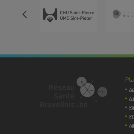
Pla
Ac
A 
Pa
Pr
Ag