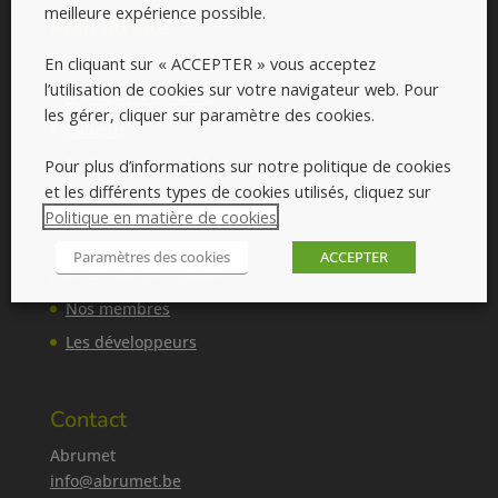
meilleure expérience possible.
Plan du site
En cliquant sur « ACCEPTER » vous acceptez
Accueil
l’utilisation de cookies sur votre navigateur web. Pour
A propos d'Abrumet
les gérer, cliquer sur paramètre des cookies.
Patients
Professionnels de la santé
Pour plus d’informations sur notre politique de cookies
et les différents types de cookies utilisés, cliquez sur
Agenda formations
Politique en matière de cookies
.
Paramètres des cookies
ACCEPTER
Accès direct pour
Nos membres
Les développeurs
Contact
Abrumet
info@abrumet.be