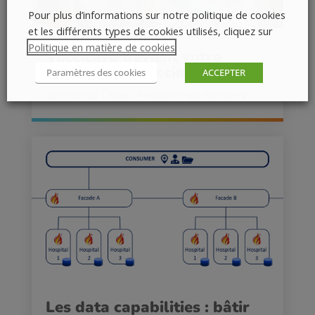
Pour plus d’informations sur notre politique de cookies
et les différents types de cookies utilisés, cliquez sur
Politique en matière de cookies
.
Vaccicard devient votre
nouvel outil vaccination
Paramètres des cookies
ACCEPTER
26/01/2026
|
,
News
Professionnels de la santé
Les data capabilities : bâtir