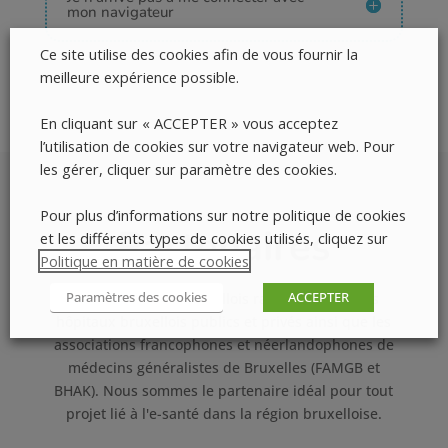
mon navigateur
Ce site utilise des cookies afin de vous fournir la
meilleure expérience possible.
En cliquant sur « ACCEPTER » vous acceptez
l’utilisation de cookies sur votre navigateur web. Pour
les gérer, cliquer sur paramètre des cookies.
Pour plus d’informations sur notre politique de cookies
Partenaires
et les différents types de cookies utilisés, cliquez sur
Politique en matière de cookies
.
Paramètres des cookies
ACCEPTER
Le Réseau Santé Bruxellois rassemble tous les
hôpitaux bruxellois publics et privés ainsi que les
associations francophones et néerlandophones de
médecins généralistes de Bruxelles (FAMGB et
BHAK). Nous sommes le partenaire idéal pour tout
projet lié à l'e-santé dans la région bruxelloise.