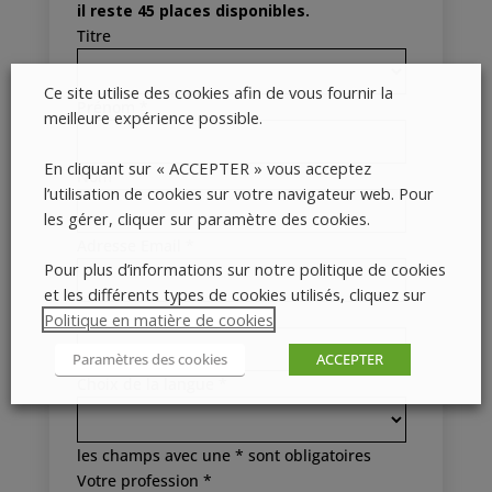
il reste 45 places disponibles.
Titre
Ce site utilise des cookies afin de vous fournir la
Prénom *
meilleure expérience possible.
En cliquant sur « ACCEPTER » vous acceptez
Nom *
l’utilisation de cookies sur votre navigateur web. Pour
les gérer, cliquer sur paramètre des cookies.
Adresse Email *
Pour plus d’informations sur notre politique de cookies
et les différents types de cookies utilisés, cliquez sur
N° de téléphone *
Politique en matière de cookies
.
Paramètres des cookies
ACCEPTER
Choix de la langue *
les champs avec une * sont obligatoires
Votre profession *