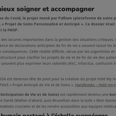
mieux soigner et accompagner
se du Covid, le projet mené par Pallium (plateforme de soins pa
A
« Projet de Soins Personnalisé et Anticipé ». Ce dossier était 
t la FWSP.
é des lacunes importantes dans la gestion des situations critique
sence de déclarations anticipées de fin de vie a souvent laissé le
 conséquences. Cette réalité difficile, vécue par les urgentistes e
 structuré pour clarifier les projets de vie et de fin de vie des pat
e peuvent plus exprimer leurs volontés (AVC, infarctus, confusion 
SSA est devenue tête de pont pour la création du projet Hold My 
PAVS « Projet Anticipé de Vie et de Soins ».
Handbooks – Hold my 
’Anticipation de Vie et de Soins)
est rapidement devenu une
bon
e Santé (Wallon d’abord, puis Bruxellois dans la tuile « Mon dossie
rmations cruciales et de les rendre accessibles aux équipes médica
t humain partagé à l’échelle européenne