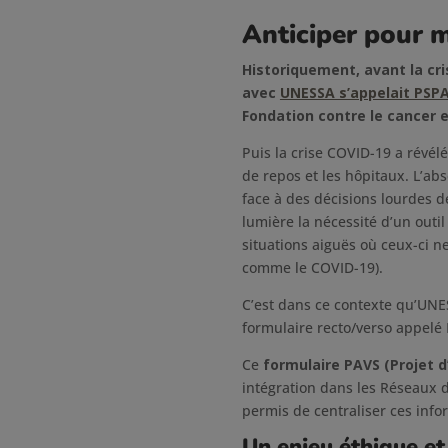
Anticiper pour 
Historiquement, avant la cri
avec
UNESSA s’appelait PSP
Fondation contre le cancer e
Puis la crise COVID-19 a révél
de repos et les hôpitaux. L’ab
face à des décisions lourdes de
lumière la nécessité d’un outil
situations aiguës où ceux-ci n
comme le COVID-19).
C’est dans ce contexte qu’UNE
formulaire recto/verso appelé 
Ce
formulaire PAVS (Projet d
intégration dans les Réseaux d
permis de centraliser ces info
Un enjeu éthique e