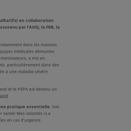
lliatifs) en collaboration
soutenu par l’AVIQ, la FRB, la
s, notamment dans les maisons
s équipes médicales démunies
t réanimateurs, a mis en
ients, particulièrement dans des
liée à une maladie sévère
Hand et le PSPA est devenu un
Hand
ne pratique essentielle
. Son
r santé/ Mes volontés ») a
les en cas d’urgence.