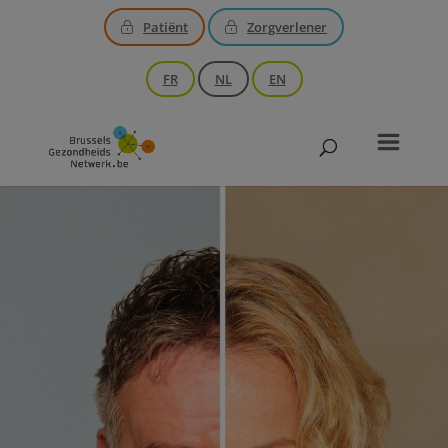
Patiënt
Zorgverlener
FR
NL
EN