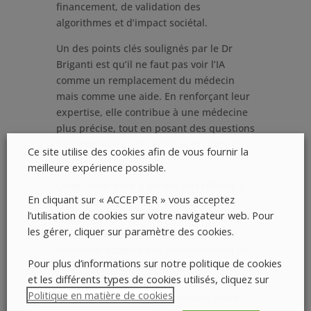
financement, de validation des
algorithmes et d’impact sociétal.
Un des points clés soulignés par le Dr
Briganti est qu’il ne faut pas voir l’IA
comme un remplacement du médecin
mais comme une aide. En renforçant leur
expertise, elle contribue à une médecine
plus précise, tout en posant des questions
fondamentales sur l’éthique et l’impact
Ce site utilise des cookies afin de vous fournir la
sociétal.
meilleure expérience possible.
Cette conférence a permis de réfléchir à
En cliquant sur « ACCEPTER » vous acceptez
l’avenir de l’IA en santé, mais aussi aux
l’utilisation de cookies sur votre navigateur web. Pour
responsabilités collectives pour garantir
les gérer, cliquer sur paramètre des cookies.
son intégration au service de tous. Une
formation adaptée des professionnels de
Pour plus d’informations sur notre politique de cookies
santé à l’IA est essentielle pour garantir
et les différents types de cookies utilisés, cliquez sur
que cette technologie reste un outil au
Politique en matière de cookies
.
service des soignants, répondant avant