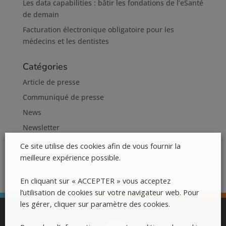
Les data capabilities : bâtir les fondations de l’eSanté
de demain
Facturation électronique obligatoire pour les
médecins et les dentistes
Catégories
Article de presse
Communiqué de presse
News
Newsletter
Patients
Ce site utilise des cookies afin de vous fournir la
meilleure expérience possible.
Professionnels de la santé
En cliquant sur « ACCEPTER » vous acceptez
l’utilisation de cookies sur votre navigateur web. Pour
les gérer, cliquer sur paramètre des cookies.