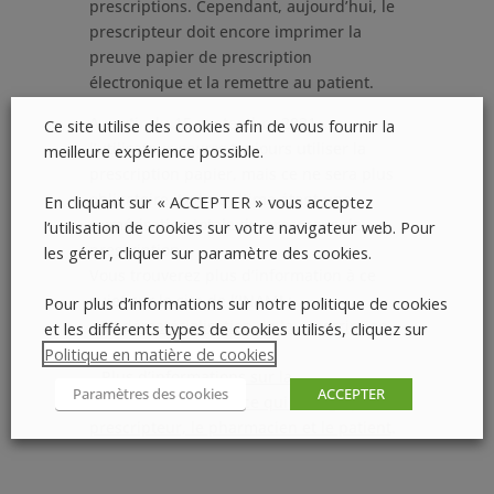
prescriptions. Cependant, aujourd’hui, le
prescripteur doit encore imprimer la
preuve papier de prescription
électronique et la remettre au patient.
A partir du 15 septembre 2021,
Ce site utilise des cookies afin de vous fournir la
l’utilisateur
pourra
toujours utiliser la
meilleure expérience possible.
prescription papier, mais ce ne sera plus
obligatoire. Le but ultime étant une
En cliquant sur « ACCEPTER » vous acceptez
numérisation totale du processus de
l’utilisation de cookies sur votre navigateur web. Pour
prescription.
les gérer, cliquer sur paramètre des cookies.
Vous trouverez plus d’information à ce
sujet sur le site de l’INAMI :
Pour plus d’informations sur notre politique de cookies
–
La dématérialisation de la prescription
et les différents types de cookies utilisés, cliquez sur
électroniqu
e
Politique en matière de cookies
.
–
Plus d’informations sur la
Paramètres des cookies
ACCEPTER
dématérialisation et ce qui change pour le
prescripteur, le pharmacien et le patient
.