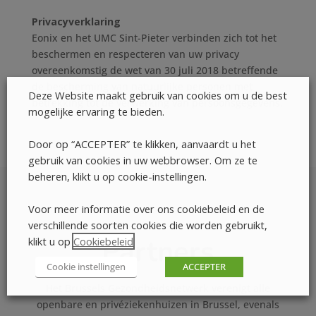
Privacyverklaring
Eonix en het UMC Sint-Pieter verbinden zich tot het
beschermen en respecteren van uw privacy
overeenkomstig de wet van 30 juli 2018 betreffende
de bescherming van natuurlijke personen met
Deze Website maakt gebruik van cookies om u de best
betrekking tot de verwerking van persoonsgegevens.
mogelijke ervaring te bieden.
Door op “ACCEPTER” te klikken, aanvaardt u het
gebruik van cookies in uw webbrowser. Om ze te
beheren, klikt u op cookie-instellingen.
Voor meer informatie over ons cookiebeleid en de
verschillende soorten cookies die worden gebruikt,
Partners
klikt u op
Cookiebeleid
.
Cookie instellingen
ACCEPTER
Het Brussels Gezondheidsnetwerk verenigt alle
openbare en privéziekenhuizen in Brussel, evenals